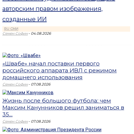
авторским правом изображения,
созданные ИИ
RU СМИ
-
Семен Софин
04.08.2026
«Швабе» начал поставки первого
российского аппарата ИВЛ с режимом
домашнего использования
-
Семен Софин
07.08.2026
Жизнь после большого футбола: чем
Максим Канунников решил заниматься в
35...
-
Семен Софин
07.08.2026