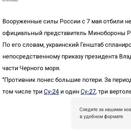
09.05.2022
Вооруженные силы России с 7 мая отбили н
официальный представитель Минобороны Ро
По его словам, украинский Генштаб спланир
непосредственному приказу президента Влад
части Черного моря.
"Противник понес большие потери. За период
том числе три
Су-24
и один
Су-27
, три вертол
Следите за нашими но
в удобном формате