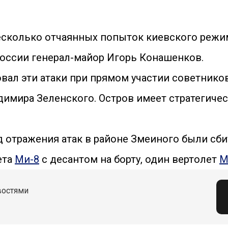
есколько отчаянных попыток киевского режи
ссии генерал-майор Игорь Конашенков.
овал эти атаки при прямом участии советнико
имира Зеленского. Остров имеет стратегичес
 отражения атак в районе Змеиного были сби
ета
Ми-8
с десантом на борту, один вертолет
М
востями