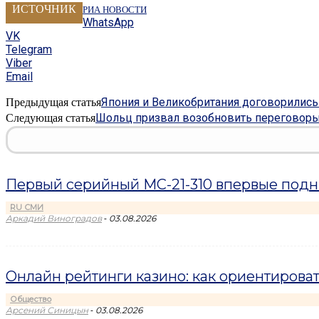
ИСТОЧНИК
РИА НОВОСТИ
WhatsApp
VK
Telegram
Viber
Email
Япония и Великобритания договорились 
Предыдущая статья
Шольц призвал возобновить переговоры
Следующая статья
Первый серийный МС-21-310 впервые подн
RU СМИ
-
Аркадий Виноградов
03.08.2026
Онлайн рейтинги казино: как ориентироват
Общество
-
Арсений Синицын
03.08.2026