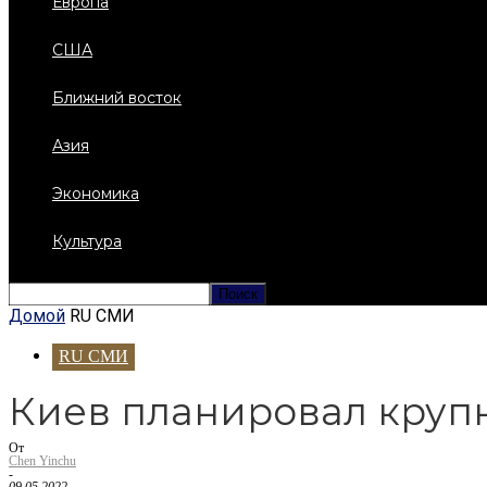
Европа
США
Ближний восток
Азия
Экономика
Культура
Домой
RU СМИ
RU СМИ
Киев планировал круп
От
Chen Yinchu
-