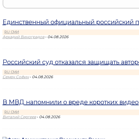
Единственный официальный российский пр
RU СМИ
-
Аркадий Виноградов
04.08.2026
Российский суд отказался защищать авто
RU СМИ
-
Семен Софин
04.08.2026
В МВД напомнили о вреде коротких видео
RU СМИ
-
Виталий Сергеев
04.08.2026