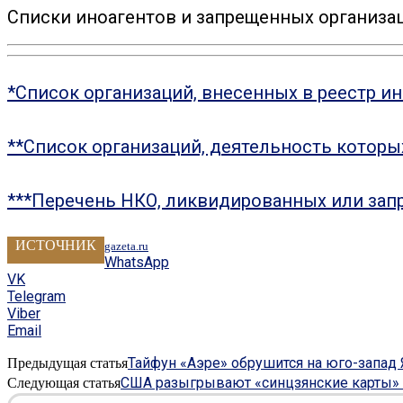
Списки иноагентов и запрещенных организац
*Список организаций, внесенных в реестр и
**Список организаций, деятельность котор
***Перечень НКО, ликвидированных или зап
ИСТОЧНИК
gazeta.ru
WhatsApp
VK
Telegram
Viber
Email
Тайфун «Аэре» обрушится на юго-запад
Предыдущая статья
США разыгрывают «синцзянские карты» 
Следующая статья