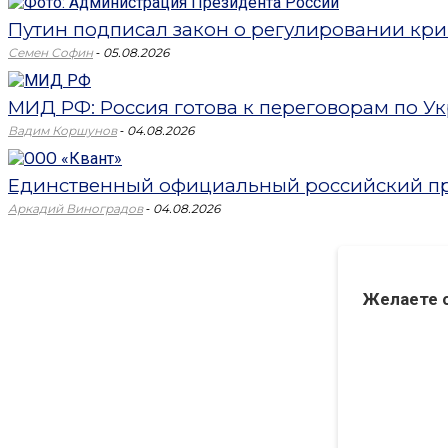
Путин подписал закон о регулировании кри
-
Семен Софин
05.08.2026
МИД РФ: Россия готова к переговорам по Укр
-
Вадим Коршунов
04.08.2026
Единственный официальный российский пр
-
Аркадий Виноградов
04.08.2026
Желаете 