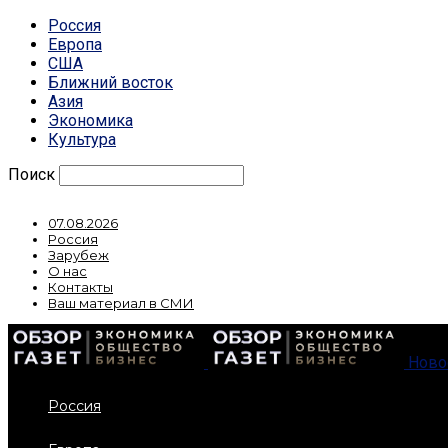
Россия
Европа
США
Ближний восток
Азия
Экономика
Культура
Поиск
07.08.2026
Россия
Зарубеж
О нас
Контакты
Ваш материал в СМИ
Ново
Россия