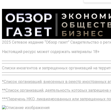
2025 Сетевое издание “Обзор газет” Свидетельство о ре
Настоящий ресурс может содержать материалы 18+
Списки иноагентов и запрещенных организаций на террит
*Список организаций, внесенных в реестр иностранных 
**Список организаций, деятельность которых запрещена
***Перечень НКО, ликвидированных или запрещенных по