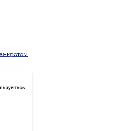
банкротом
льзуйтесь