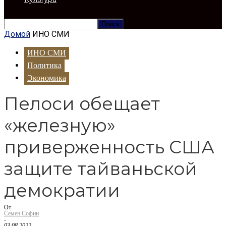
Домой
ИНО СМИ
ИНО СМИ
Политика
Экономика
Пелоси обещает
«железную»
приверженность США
защите тайваньской
демократии
От
Семен Софин
-
03.08.2022