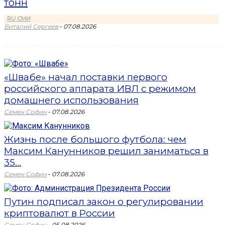
тонн
RU СМИ
-
Виталий Сергеев
07.08.2026
«Швабе» начал поставки первого
российского аппарата ИВЛ с режимом
домашнего использования
-
Семен Софин
07.08.2026
Жизнь после большого футбола: чем
Максим Канунников решил заниматься в
35...
-
Семен Софин
07.08.2026
Путин подписал закон о регулировании
криптовалют в России
-
Семен Софин
05.08.2026