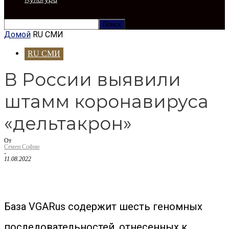
Домой
RU СМИ
RU СМИ
В России выявили
штамм коронавируса
«дельтакрон»
От
Семен Софин
-
11.08.2022
База VGARus содержит шесть геномных
последовательностей, отнесенных к