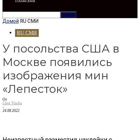
Домой
RU СМИ
RU СМИ
У посольства США в
Москве появились
изображения мин
«Лепесток»
От
Chen Yinchu
-
24.08.2022
Неизвестный разместил наклейки с