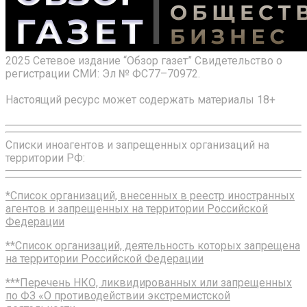
2025 Сетевое издание “Обзор газет” Свидетельство о
регистрации СМИ: Эл № ФС77–70972.
Настоящий ресурс может содержать материалы 18+
Списки иноагентов и запрещенных организаций на
территории РФ:
*Список организаций, внесенных в реестр иностранных
агентов и запрещенных на территории Российской
Федерации
**Список организаций, деятельность которых запрещена
на территории Российской Федерации
***Перечень НКО, ликвидированных или запрещенных
по ФЗ «О противодействии экстремистской