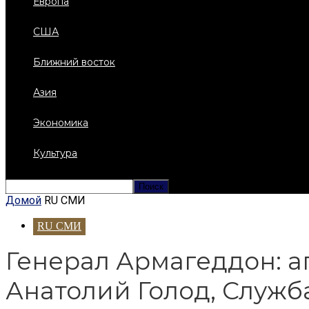
Европа
США
Ближний восток
Азия
Экономика
Культура
Домой
RU СМИ
RU СМИ
Генерал Армагеддон: а
Анатолий Голод, Служ