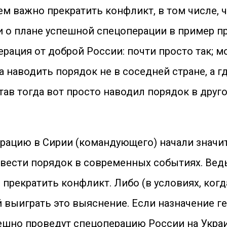
ем важно прекратить конфликт, в том числе, 
сти о плане успешной спецоперации в пример 
ерация от доброй России: почти просто так; 
ла наводить порядок не в соседней стране, а г
в тогда вот просто наводил порядок в другой
операцию в Сирии (командующего) начали знач
авести порядок в современных событиях. Вед
прекратить конфликт. Либо (в условиях, ког
й выиграть это выяснение. Если назначение 
ешно проведут спецоперацию России на Украин