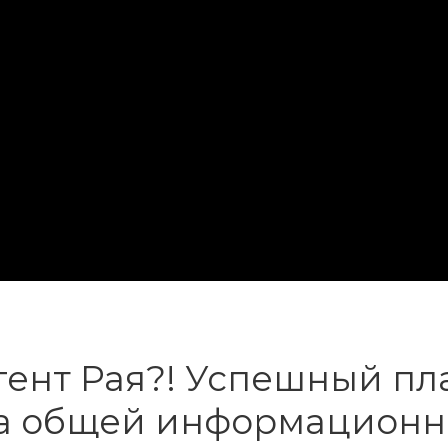
гент Рая?! Успешный п
ба общей информационн