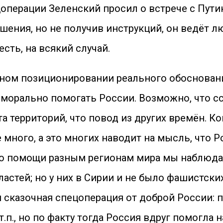
операции Зеленский просил о встрече с Путин
ения, но не получив инструкций, он ведёт л
сть, на всякий случай.
ьном позиционировании реального обоснован
 морально помогать России. Возможно, что 
та территорий, что повод из других времён. 
е много, а это многих наводит на мысль, что 
о помощи разным регионам мира мы наблюдали
тей; но у них в Сирии и не было фашистских
сказочная спецоперация от доброй России: по
п., но по факту тогда Россия вдруг помогла н