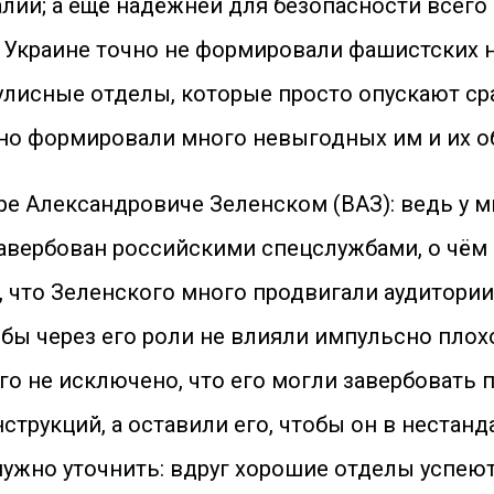
лий; а ещё надёжней для безопасности всего
а Украине точно не формировали фашистских н
исные отделы, которые просто опускают сраз
нно формировали много невыгодных им и их 
е Александровиче Зеленском (ВАЗ): ведь у м
авербован российскими спецслужбами, о чём 
, что Зеленского много продвигали аудитори
обы через его роли не влияли импульсно плох
го не исключено, что его могли завербовать
нструкций, а оставили его, чтобы он в неста
нужно уточнить: вдруг хорошие отделы успею