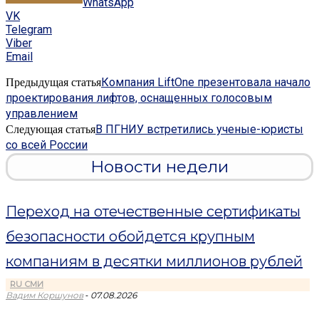
WhatsApp
VK
Telegram
Viber
Email
Компания LiftOne презентовала начало
Предыдущая статья
проектирования лифтов, оснащенных голосовым
управлением
В ПГНИУ встретились ученые-юристы
Следующая статья
со всей России
Новости недели
Переход на отечественные сертификаты
безопасности обойдется крупным
компаниям в десятки миллионов рублей
RU СМИ
-
Вадим Коршунов
07.08.2026