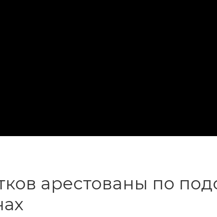
тков арестованы по по
нах