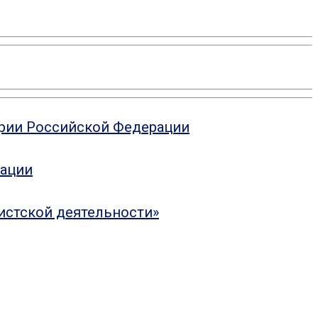
ории Российской Федерации
рации
истской деятельности»