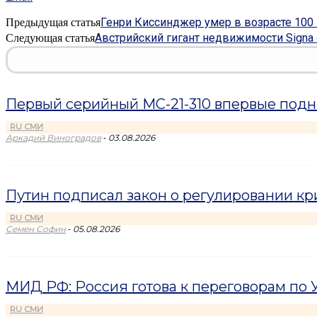
Генри Киссинджер умер в возрасте 100 
Предыдущая статья
Австрийский гигант недвижимости Signa 
Следующая статья
Первый серийный МС-21-310 впервые подн
RU СМИ
-
Аркадий Виноградов
03.08.2026
Путин подписал закон о регулировании кр
RU СМИ
-
Семен Софин
05.08.2026
МИД РФ: Россия готова к переговорам по У
RU СМИ