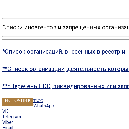
Списки иноагентов и запрещенных организац
*Список организаций, внесенных в реестр и
**Список организаций, деятельность котор
***Перечень НКО, ликвидированных или зап
ИСТОЧНИК
ТАСС
WhatsApp
VK
Telegram
Viber
Email