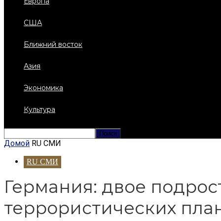
Европа
США
Ближний восток
Азия
Экономика
Культура
Домой
RU СМИ
RU СМИ
Германия: двое подрос
террористических пла