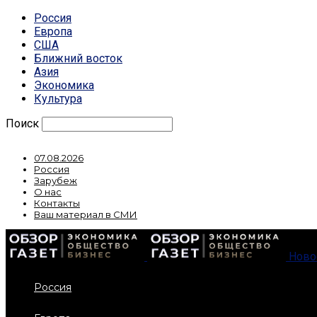
Россия
Европа
США
Ближний восток
Азия
Экономика
Культура
Поиск
07.08.2026
Россия
Зарубеж
О нас
Контакты
Ваш материал в СМИ
Ново
Россия