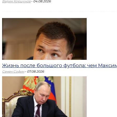
-
Вадим Коршунов
04.08.2026
Жизнь после большого футбола: чем Максим 
-
Семен Софин
07.08.2026