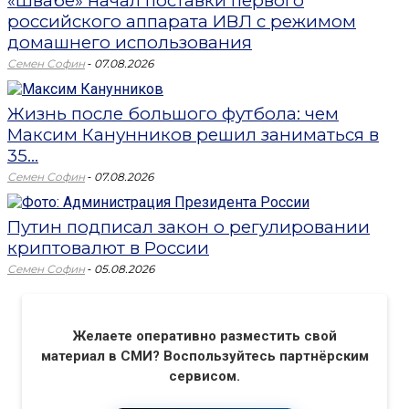
«Швабе» начал поставки первого
российского аппарата ИВЛ с режимом
домашнего использования
-
Семен Софин
07.08.2026
Жизнь после большого футбола: чем
Максим Канунников решил заниматься в
35...
-
Семен Софин
07.08.2026
Путин подписал закон о регулировании
криптовалют в России
-
Семен Софин
05.08.2026
Желаете оперативно разместить свой
материал в СМИ? Воспользуйтесь партнёрским
сервисом.