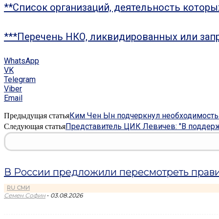
**Список организаций, деятельность котор
***Перечень НКО, ликвидированных или зап
WhatsApp
VK
Telegram
Viber
Email
Ким Чен Ын подчеркнул необходимость
Предыдущая статья
Представитель ЦИК Левичев: "В поддерж
Следующая статья
В России предложили пересмотреть прави
RU СМИ
-
Семен Софин
03.08.2026