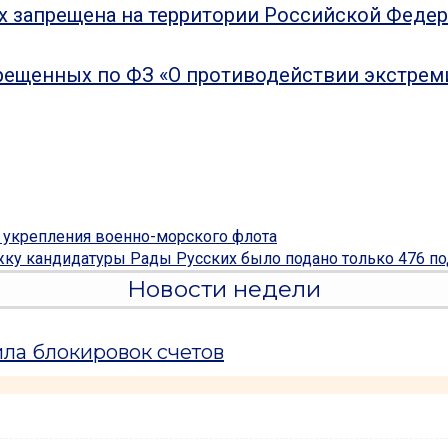
ых запрещена на территории Российской Феде
рещенных по ФЗ «О противодействии экстрем
 укрепления военно-морского флота
ку кандидатуры Рады Русских было подано только 476 по
Новости недели
ла блокировок счетов