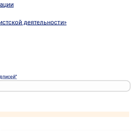
рации
истской деятельности»
дписей"