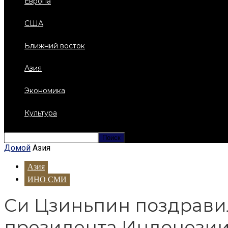
Европа
США
Ближний восток
Азия
Экономика
Культура
Домой
Азия
Азия
ИНО СМИ
Си Цзиньпин поздравил
президента Индонези