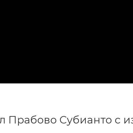
 Прабово Субианто с и
и