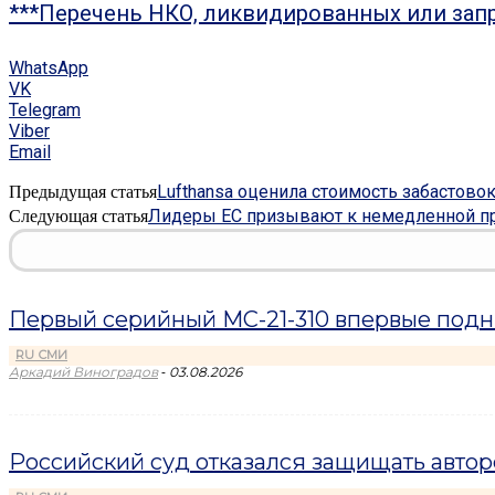
***Перечень НКО, ликвидированных или зап
WhatsApp
VK
Telegram
Viber
Email
Lufthansa оценила стоимость забастово
Предыдущая статья
Лидеры ЕС призывают к немедленной пр
Следующая статья
Первый серийный МС-21-310 впервые подн
RU СМИ
-
Аркадий Виноградов
03.08.2026
Российский суд отказался защищать авто