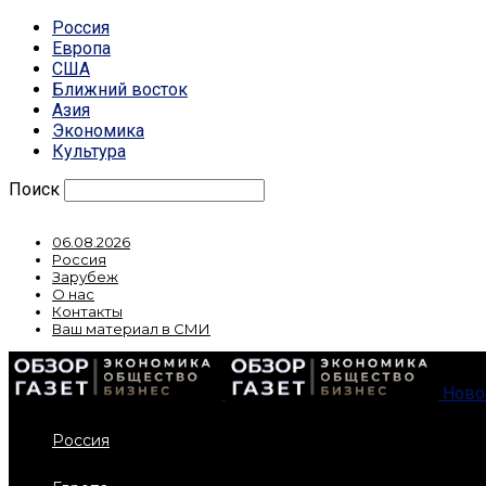
Россия
Европа
США
Ближний восток
Азия
Экономика
Культура
Поиск
06.08.2026
Россия
Зарубеж
О нас
Контакты
Ваш материал в СМИ
Ново
Россия