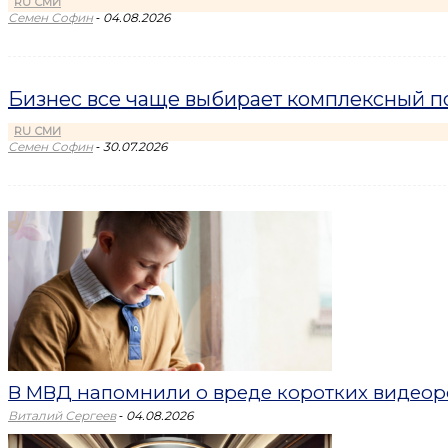
RU СМИ
-
Семен Софин
04.08.2026
Бизнес все чаще выбирает комплексный по
RU СМИ
-
Семен Софин
30.07.2026
В МВД напомнили о вреде коротких видеоро
-
Виталий Сергеев
04.08.2026