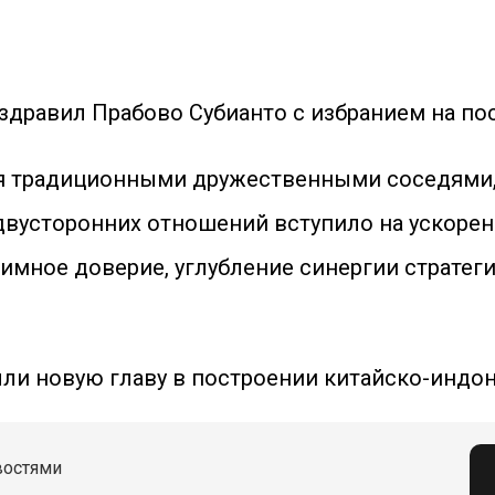
здравил Прабово Субианто с избранием на по
ся традиционными дружественными соседями, 
двусторонних отношений вступило на ускорен
имное доверие, углубление синергии стратег
ыли новую главу в построении китайско-индо
востями