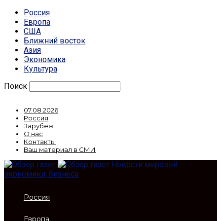
Россия
Европа
США
Ближний восток
Азия
Экономика
Культура
Поиск
07.08.2026
Россия
Зарубеж
О нас
Контакты
Ваш материал в СМИ
Новости мировой
экономики, бизнеса
Россия
Европа