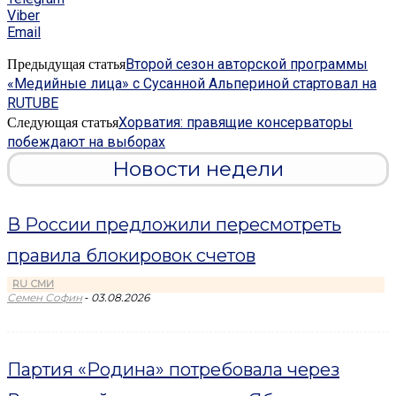
Viber
Email
Второй сезон авторской программы
Предыдущая статья
«Медийные лица» с Сусанной Альпериной стартовал на
RUTUBE
Хорватия: правящие консерваторы
Следующая статья
побеждают на выборах
Новости недели
В России предложили пересмотреть
правила блокировок счетов
RU СМИ
-
Семен Софин
03.08.2026
Партия «Родина» потребовала через