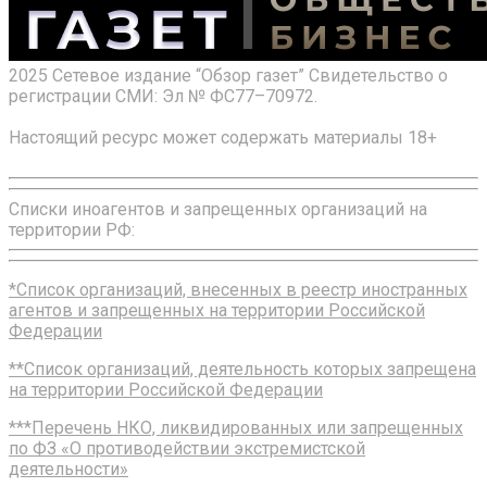
2025 Сетевое издание “Обзор газет” Свидетельство о
регистрации СМИ: Эл № ФС77–70972.
Настоящий ресурс может содержать материалы 18+
Списки иноагентов и запрещенных организаций на
территории РФ:
*Список организаций, внесенных в реестр иностранных
агентов и запрещенных на территории Российской
Федерации
**Список организаций, деятельность которых запрещена
на территории Российской Федерации
***Перечень НКО, ликвидированных или запрещенных
по ФЗ «О противодействии экстремистской
деятельности»