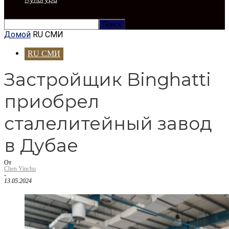
Домой
RU СМИ
RU СМИ
Застройщик Binghatti
приобрел
сталелитейный завод
в Дубае
От
Chen Yinchu
-
13.05.2024