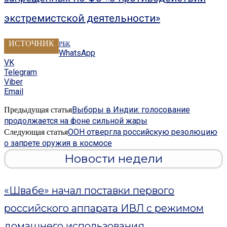
экстремистской деятельности»
ИСТОЧНИК
РБК
WhatsApp
VK
Telegram
Viber
Email
Выборы в Индии: голосование
Предыдущая статья
продолжается на фоне сильной жары
ООН отвергла российскую резолюцию
Следующая статья
о запрете оружия в космосе
Новости недели
«Швабе» начал поставки первого
российского аппарата ИВЛ с режимом
домашнего использования