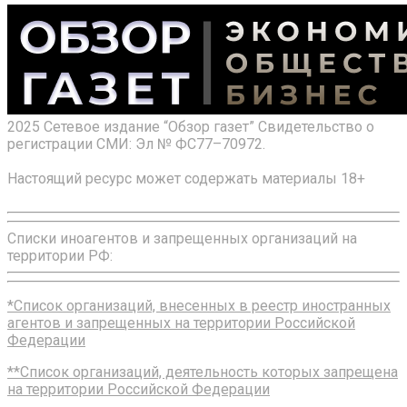
2025 Сетевое издание “Обзор газет” Свидетельство о
регистрации СМИ: Эл № ФС77–70972.
Настоящий ресурс может содержать материалы 18+
Списки иноагентов и запрещенных организаций на
территории РФ:
*Список организаций, внесенных в реестр иностранных
агентов и запрещенных на территории Российской
Федерации
**Список организаций, деятельность которых запрещена
на территории Российской Федерации