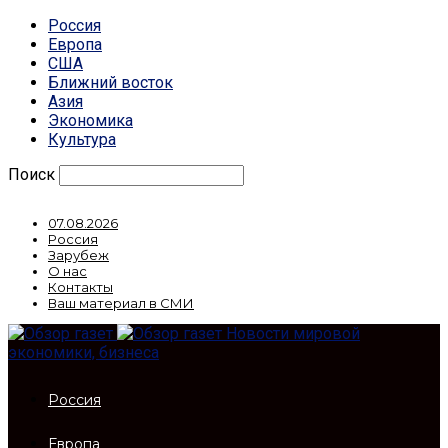
Россия
Европа
США
Ближний восток
Азия
Экономика
Культура
Поиск
07.08.2026
Россия
Зарубеж
О нас
Контакты
Ваш материал в СМИ
Новости мировой
экономики, бизнеса
Россия
Европа