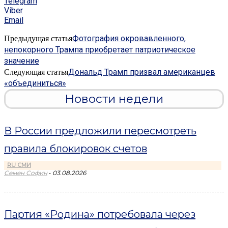
Telegram
Viber
Email
Фотография окровавленного,
Предыдущая статья
непокорного Трампа приобретает патриотическое
значение
Дональд Трамп призвал американцев
Следующая статья
«объединиться»
Новости недели
В России предложили пересмотреть
правила блокировок счетов
RU СМИ
-
Семен Софин
03.08.2026
Партия «Родина» потребовала через