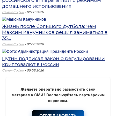
российского аппарата ИВЛ с режимом
домашнего использования
-
Семен Софин
07.08.2026
Жизнь после большого футбола: чем
Максим Канунников решил заниматься в
35...
-
Семен Софин
07.08.2026
Путин подписал закон о регулировании
криптовалют в России
-
Семен Софин
05.08.2026
Желаете оперативно разместить свой
материал в СМИ? Воспользуйтесь партнёрским
сервисом.
ОПУБЛИКОВАТЬ