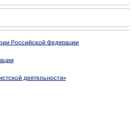
ории Российской Федерации
рации
истской деятельности»