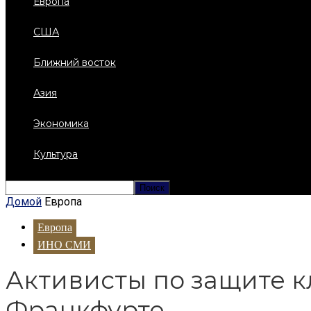
Европа
США
Ближний восток
Азия
Экономика
Культура
Домой
Европа
Европа
ИНО СМИ
Активисты по защите к
Франкфурте