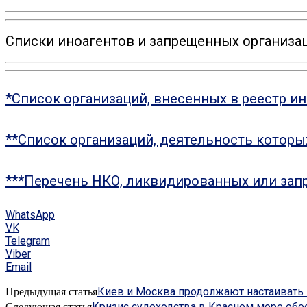
Списки иноагентов и запрещенных организац
*Список организаций, внесенных в реестр и
**Список организаций, деятельность котор
***Перечень НКО, ликвидированных или зап
WhatsApp
VK
Telegram
Viber
Email
Киев и Москва продолжают настаивать 
Предыдущая статья
Кризис судоходства в Красном море обос
Следующая статья