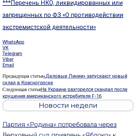
***Перечень НКО, ликвидированных или
запрещенных по ФЗ «О противодействии
экстремистской деятельности»
WhatsApp
VK
Telegram
Viber
Email
«Деловые Линии» запускают новый
Предыдущая статья
склад в Красногорске
На Украине разгорелся скандал после
Следующая статья
крушения американского истребителя F-16
Новости недели
Партия «Родина» потребовала через
Верховный суд привлечь «Яблоко» к