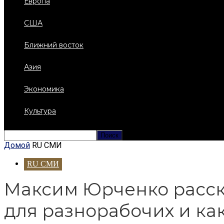
Европа
США
Ближний восток
Азия
Экономика
Культура
Домой
RU СМИ
RU СМИ
Максим Юрченко расск
для разнорабочих и ка