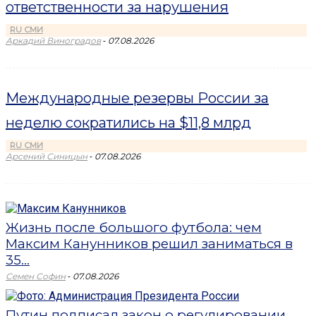
ответственности за нарушения
RU СМИ
-
Аркадий Виноградов
07.08.2026
Международные резервы России за
неделю сократились на $11,8 млрд
RU СМИ
-
Арсений Синицын
07.08.2026
Жизнь после большого футбола: чем
Максим Канунников решил заниматься в
35...
-
Семен Софин
07.08.2026
Путин подписал закон о регулировании