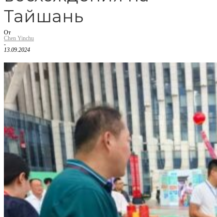
Тайшань
От
Chen Yinchu
-
13.09.2024