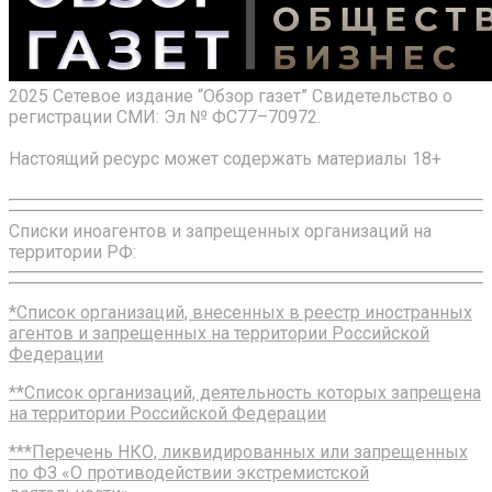
2025 Сетевое издание “Обзор газет” Свидетельство о
регистрации СМИ: Эл № ФС77–70972.
Настоящий ресурс может содержать материалы 18+
Списки иноагентов и запрещенных организаций на
территории РФ:
*Список организаций, внесенных в реестр иностранных
агентов и запрещенных на территории Российской
Федерации
**Список организаций, деятельность которых запрещена
на территории Российской Федерации
***Перечень НКО, ликвидированных или запрещенных
по ФЗ «О противодействии экстремистской