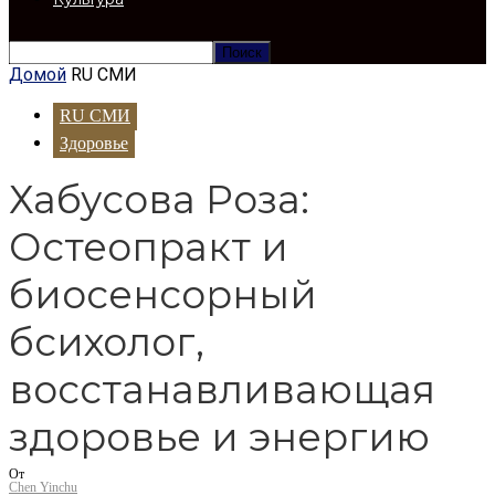
Домой
RU СМИ
RU СМИ
Здоровье
Хабусова Роза:
Остеопракт и
биосенсорный
бсихолог,
восстанавливающая
здоровье и энергию
От
Chen Yinchu