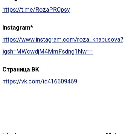
https://t.me/RozaPROpsy
Instagram*
https://www.instagram.com/roza_khabusova?
igsh=MWcwdjM4MmFsdng1Nw==
Страница ВК
https://vk.com/id416609469