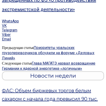
запрещенных по ФЗ «О противодействии
экстремистской деятельности»
WhatsApp
VK
Telegram
Viber
Email
Приоритеты уральских
Предыдущая статья
грузоперевозчиков обсудили на форуме «Деловых
Линий»
Глава МАГАТЭ назвал возвращение
Следующая статья
Германии к ядерной энергетике «логичным»
Новости недели
ФАС: Объем биржевых торгов белым
сахаром с начала года превысил 90 тыс.