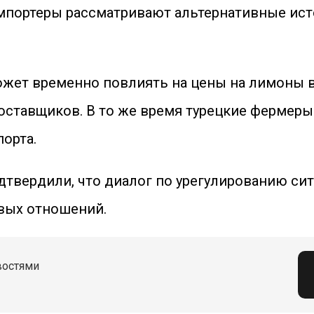
мпортеры рассматривают альтернативные ист
ожет временно повлиять на цены на лимоны в
поставщиков. В то же время турецкие ферм
орта.
дтвердили, что диалог по урегулированию си
вых отношений.
востями