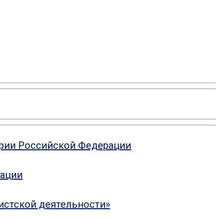
ории Российской Федерации
рации
истской деятельности»