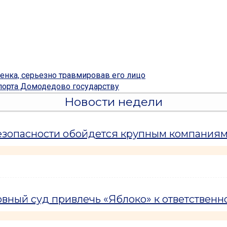
енка, серьезно травмировав его лицо
опорта Домодедово государству
Новости недели
езопасности обойдется крупным компаниям
вный суд привлечь «Яблоко» к ответственн