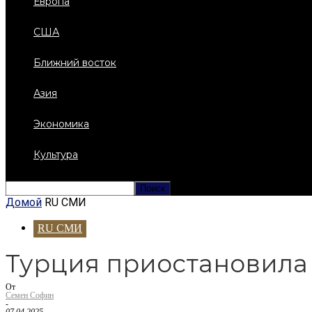
Европа
США
Ближний восток
Азия
Экономика
Культура
Домой
RU СМИ
RU СМИ
Турция приостановила
От
Семен Софин
-