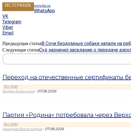
ИСТОЧНИК
www.kp.ru
WhatsApp
VK
Telegram
Viber
Email
В Сочи бездомные собаки напали на реб
Предыдущая статья
Суд назначил заседание о передаче аэр
Следующая статья
Переход на отечественные сертификаты б
RU СМИ
-
Вадим Коршунов
07.08.2026
Партия «Родина» потребовала через Верхо
RU СМИ
-
Аркадий Виноградов
07.08.2026