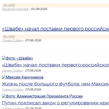
RU СМИ
-
Виталий Сергеев
04.08.2026
«Швабе» начал поставки первого российс
RU СМИ
-
Семен Софин
07.08.2026
«Швабе» начал поставки первого российск
-
Семен Софин
07.08.2026
Жизнь после большого футбола: чем Максим 
-
Семен Софин
07.08.2026
Путин подписал закон о регулировании кри
-
Семен Софин
05.08.2026