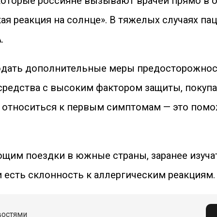
которые россияне вызывают врачей прямо в о
кая реакция на солнце». В тяжелых случаях п
.
юдать дополнительные меры предосторожности
 средства с высоким фактором защиты, поку
 относиться к первым симптомам — это помо
щим поездки в южные страны, заранее изуча
и есть склонность к аллергическим реакциям.
востями