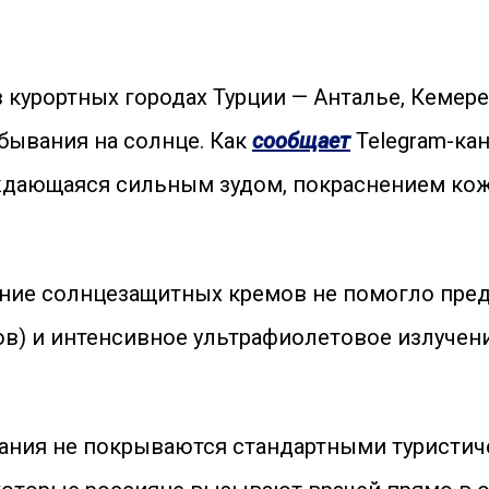
 курортных городах Турции — Анталье, Кемер
ывания на солнце. Как
сообщает
Telegram-ка
ождающаяся сильным зудом, покраснением ко
ание солнцезащитных кремов не помогло пред
сов) и интенсивное ультрафиолетовое излуче
гания не покрываются стандартными туристич