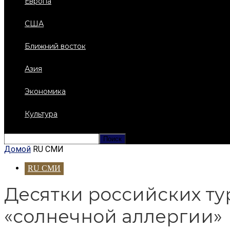
Европа
США
Ближний восток
Азия
Экономика
Культура
Домой
RU СМИ
RU СМИ
Десятки российских ту
«солнечной аллергии»