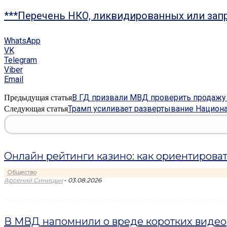
***Перечень НКО, ликвидированных или зап
WhatsApp
VK
Telegram
Viber
Email
В ГД призвали МВД проверить продажу
Предыдущая статья
Трамп усиливает развертывание Национ
Следующая статья
Онлайн рейтинги казино: как ориентироват
Общество
-
Арсений Синицын
03.08.2026
В МВД напомнили о вреде коротких видео