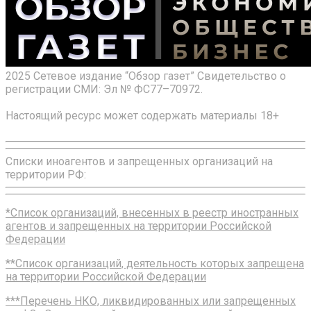
2025 Сетевое издание “Обзор газет” Свидетельство о
регистрации СМИ: Эл № ФС77–70972.
Настоящий ресурс может содержать материалы 18+
Списки иноагентов и запрещенных организаций на
территории РФ:
*Список организаций, внесенных в реестр иностранных
агентов и запрещенных на территории Российской
Федерации
**Список организаций, деятельность которых запрещена
на территории Российской Федерации
***Перечень НКО, ликвидированных или запрещенных