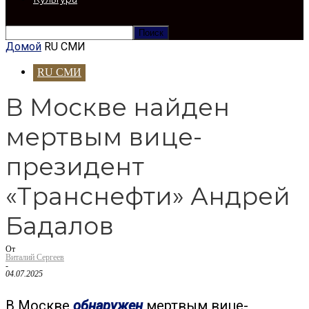
Домой
RU СМИ
RU СМИ
В Москве найден
мертвым вице-
президент
«Транснефти» Андрей
Бадалов
От
Виталий Сергеев
-
04.07.2025
В Москве
обнаружен
мертвым вице-