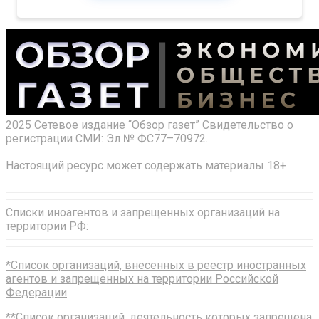
2025 Сетевое издание “Обзор газет” Свидетельство о
регистрации СМИ: Эл № ФС77–70972.
Настоящий ресурс может содержать материалы 18+
Списки иноагентов и запрещенных организаций на
территории РФ:
*Список организаций, внесенных в реестр иностранных
агентов и запрещенных на территории Российской
Федерации
**Список организаций, деятельность которых запрещена