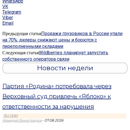
WhatsApp
VK
Telegram
Viber
Email
Продажи грузовиков в России упали
Предыдущая статья
на 70%: дилеры снижают цены и борются с
переполненными складами
Wildberries планирует запустить
Следующая статья
собственного оператора связи
Новости недели
Партия «Родина» потребовала через
Верховный суд привлечь «Яблоко» к
ответственности за нарушения
RU СМИ
-
Аркадий Виноградов
07.08.2026