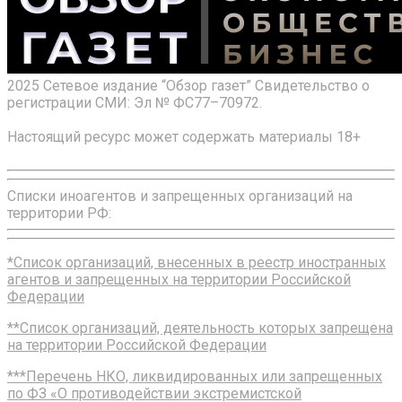
2025 Сетевое издание “Обзор газет” Свидетельство о
регистрации СМИ: Эл № ФС77–70972.
Настоящий ресурс может содержать материалы 18+
Списки иноагентов и запрещенных организаций на
территории РФ:
*Список организаций, внесенных в реестр иностранных
агентов и запрещенных на территории Российской
Федерации
**Список организаций, деятельность которых запрещена
на территории Российской Федерации
***Перечень НКО, ликвидированных или запрещенных
по ФЗ «О противодействии экстремистской