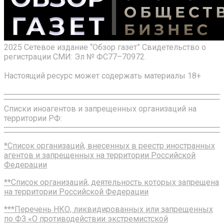
2025 Сетевое издание “Обзор газет” Свидетельство о
регистрации СМИ: Эл № ФС77–70972.
Настоящий ресурс может содержать материалы 18+
Списки иноагентов и запрещенных организаций на
территории РФ:
*Список организаций, внесенных в реестр иностранных
агентов и запрещенных на территории Российской
Федерации
**Список организаций, деятельность которых запрещена
на территории Российской Федерации
***Перечень НКО, ликвидированных или запрещенных
по ФЗ «О противодействии экстремистской