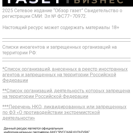
2025 Сетевое издание “Обзор газет” Свидетельство о
регистрации СМИ: Эл № ФС77–70972.
Настоящий ресурс может содержать материалы 18+
Списки иноагентов и запрещенных организаций на
территории РФ:
*Список организаций, внесенных в реестр иностранных
агентов и запрещенных на территории Российской
Федерации
**Список организаций, деятельность которых запрещена
на территории Российской Федерации
***Перечень НКО, ликвидированных или запрещенных
по ФЗ «О противодействии экстремистской
деятельности»