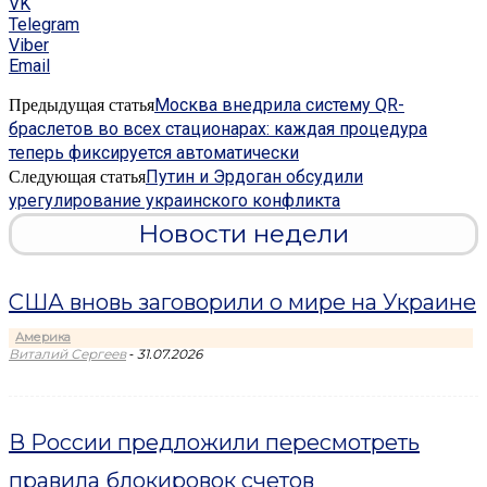
VK
Telegram
Viber
Email
Москва внедрила систему QR-
Предыдущая статья
браслетов во всех стационарах: каждая процедура
теперь фиксируется автоматически
Путин и Эрдоган обсудили
Следующая статья
урегулирование украинского конфликта
Новости недели
США вновь заговорили о мире на Украине
Америка
-
Виталий Сергеев
31.07.2026
В России предложили пересмотреть
правила блокировок счетов