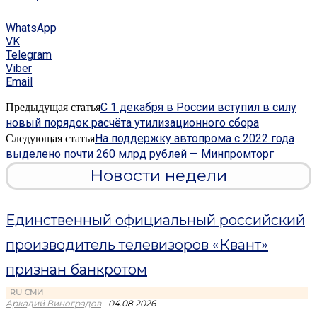
WhatsApp
VK
Telegram
Viber
Email
С 1 декабря в России вступил в силу
Предыдущая статья
новый порядок расчёта утилизационного сбора
На поддержку автопрома с 2022 года
Следующая статья
выделено почти 260 млрд рублей — Минпромторг
Новости недели
Единственный официальный российский
производитель телевизоров «Квант»
признан банкротом
RU СМИ
-
Аркадий Виноградов
04.08.2026