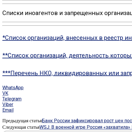
Списки иноагентов и запрещенных организац
*Список организаций, внесенных в реестр и
**Список организаций, деятельность котор
***Перечень НКО, ликвидированных или зап
WhatsApp
VK
Telegram
Viber
Email
Банк России зафиксировал рост цен п
Предыдущая статья
WSJ: В военной игре Россия «захватила»
Следующая статья