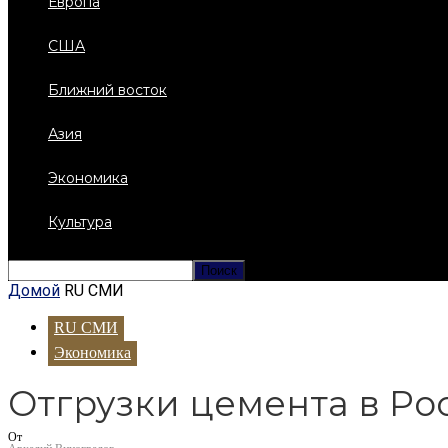
Европа
США
Ближний восток
Азия
Экономика
Культура
Домой
RU СМИ
RU СМИ
Экономика
Отгрузки цемента в Ро
От