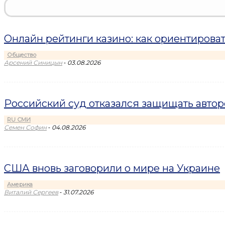
Онлайн рейтинги казино: как ориентироват
Общество
-
Арсений Синицын
03.08.2026
Российский суд отказался защищать авто
RU СМИ
-
Семен Софин
04.08.2026
США вновь заговорили о мире на Украине
Америка
-
Виталий Сергеев
31.07.2026