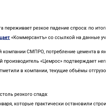
та переживает резкое падение спроса: по ито
щает
«Коммерсантъ» со ссылкой на данные уч
 компании СМПРО, потребление цемента в янв
 производитель «Цемрос» подтверждает нег
 отметили в компании, текущие объёмы отгру
толь резкого спада:
нваря, которые практически остановили стро