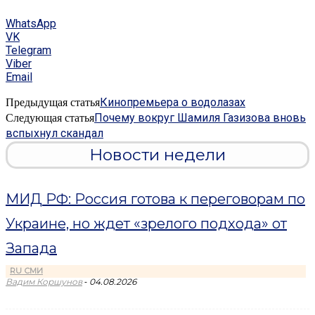
WhatsApp
VK
Telegram
Viber
Email
Кинопремьера о водолазах
Предыдущая статья
Почему вокруг Шамиля Газизова вновь
Следующая статья
вспыхнул скандал
Новости недели
МИД РФ: Россия готова к переговорам по
Украине, но ждет «зрелого подхода» от
Запада
RU СМИ
-
Вадим Коршунов
04.08.2026