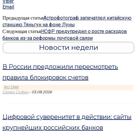
Viber
Email
Астрофотограф запечатлел китайскую
Предыдущая статья
станцию Тяньгун на фоне Луны
НСФР предупредил о росте расходов
Следующая статья
банков из-за реформы почтовой связи
Новости недели
В России предложили пересмотреть
правила блокировок счетов
RU СМИ
-
Семен Софин
03.08.2026
Цифровой суверенитет в действии: сайты
крупнейших российских банков