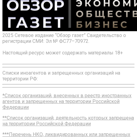
2025 Сетевое издание “Обзор газет” Свидетельство о
регистрации СМИ: Эл № ФС77–70972.
Настоящий ресурс может содержать материалы 18+
Списки иноагентов и запрещенных организаций на
территории РФ:
*Список организаций, внесенных в реестр иностранных
агентов и запрещенных на территории Российской
Федерации
**Список организаций, деятельность которых запрещена
на территории Российской Федерации
***Перечень НКО, ликвидированных или запрещенных