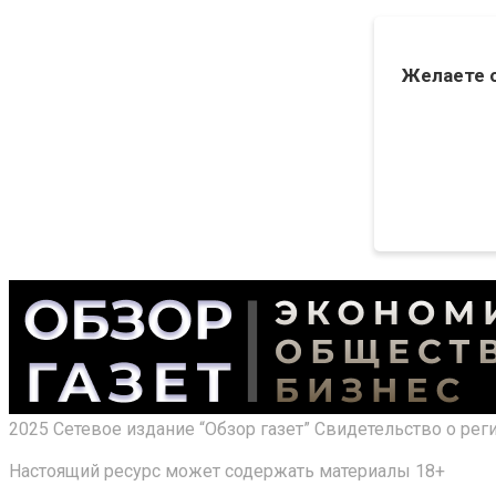
Желаете 
2025 Сетевое издание “Обзор газет” Свидетельство о ре
Настоящий ресурс может содержать материалы 18+