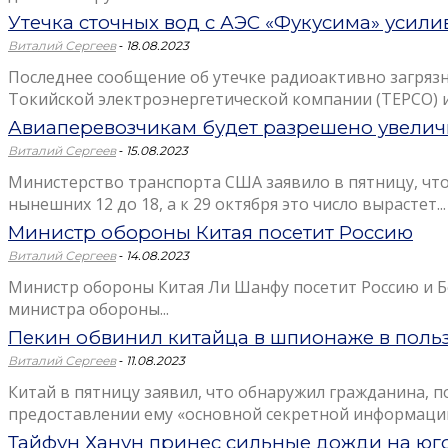
Утечка сточных вод с АЭС «Фукусима» усил
-
Виталий Сергеев
18.08.2023
Последнее сообщение об утечке радиоактивно загряз
Токийской электроэнергетической компании (TEPCO) и 
Авиаперевозчикам будет разрешено увелич
-
Виталий Сергеев
15.08.2023
Министерство транспорта США заявило в пятницу, чт
нынешних 12 до 18, а к 29 октября это число вырастет...
Министр обороны Китая посетит Россию
-
Виталий Сергеев
14.08.2023
Министр обороны Китая Ли Шанфу посетит Россию и Бе
министра обороны...
Пекин обвинил китайца в шпионаже в поль
-
Виталий Сергеев
11.08.2023
Китай в пятницу заявил, что обнаружил гражданина,
предоставлении ему «основной секретной информации»
Тайфун Ханун принес сильные дожди на юго