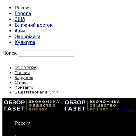
Россия
Европа
США
Ближний восток
Азия
Экономика
Культура
Поиск
09.08.2026
Россия
Зарубеж
О нас
Контакты
Ваш материал в СМИ
Ново
Россия