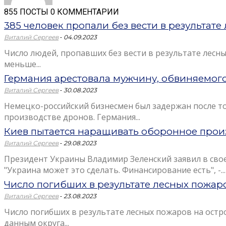
855 ПОСТЫ
0 КОММЕНТАРИИ
385 человек пропали без вести в результат
-
Виталий Сергеев
04.09.2023
Число людей, пропавших без вести в результате лесны
меньше...
Германия арестовала мужчину, обвиняемого
-
Виталий Сергеев
30.08.2023
Немецко-российский бизнесмен был задержан после тог
производстве дронов. Германия...
Киев пытается наращивать оборонное прои
-
Виталий Сергеев
29.08.2023
Президент Украины Владимир Зеленский заявил в сво
"Украина может это сделать. Финансирование есть", -...
Число погибших в результате лесных пожаро
-
Виталий Сергеев
23.08.2023
Число погибших в результате лесных пожаров на остр
данным округа...