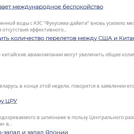
ивает международное беспокойство
ненной воды с АЭС "Фукусима-дайити" вновь усилило м
отсутствия эффективного...
ить количество перелетов между США и Кита
о китайские авиакомпании могут увеличить общее коли
ларусь в конце этой недели, говорится в заявлении е
зу ЦРУ
 подозреваемого в шпионаже в пользу Центрального ра
 в...
-запад и запад Японии