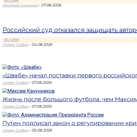
RU СМИ
-
Арсений Синицын
07.08.2026
Российский суд отказался защищать авто
RU СМИ
-
Семен Софин
04.08.2026
«Швабе» начал поставки первого российск
-
Семен Софин
07.08.2026
Жизнь после большого футбола: чем Максим 
-
Семен Софин
07.08.2026
Путин подписал закон о регулировании кри
-
Семен Софин
05.08.2026