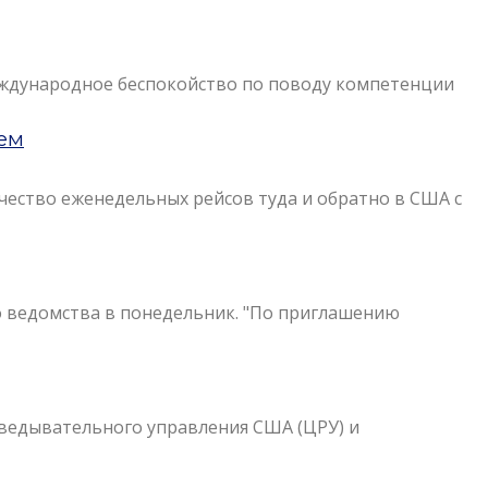
еждународное беспокойство по поводу компетенции
ем
чество еженедельных рейсов туда и обратно в США с
го ведомства в понедельник. "По приглашению
зведывательного управления США (ЦРУ) и