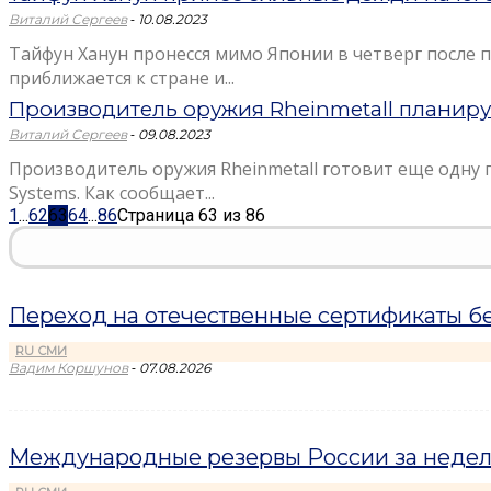
-
Виталий Сергеев
10.08.2023
Тайфун Ханун пронесся мимо Японии в четверг после 
приближается к стране и...
Производитель оружия Rheinmetall планиру
-
Виталий Сергеев
09.08.2023
Производитель оружия Rheinmetall готовит еще одну п
Systems. Как сообщает...
1
...
62
63
64
...
86
Страница 63 из 86
Переход на отечественные сертификаты б
RU СМИ
-
Вадим Коршунов
07.08.2026
Международные резервы России за неделю