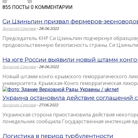
855 ПОСТЫ
0 КОММЕНТАРИИ
Си Цзиньпин призвал фермеров-зерноводов
-
Виталий Сергеев
28.06.2022
Председатель КНР Си Цзиньпин подчеркнул образцову
продовольственную безопасность страны. Си Цзиньпин 
На юге России выявили новый штамм конг
-
Виталий Сергеев
28.06.2022
Новый штамм конго-крымского геморрагического лихор
университета. Крымская-Конго геморрагическая лихорад
Украина остановила действие соглашений с
-
Виталий Сергеев
27.06.2022
Украинская сторона приостановила действия некоторы
понедельник сообщила Государственная инспекция яде
Логистика в период турбулентности