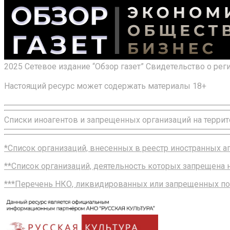
2025 Сетевое издание “Обзор газет” Свидетельство о ре
Настоящий ресурс может содержать материалы 18+
Списки иноагентов и запрещенных организаций на террит
*Список организаций, внесенных в реестр иностранных 
**Список организаций, деятельность которых запрещена
***Перечень НКО, ликвидированных или запрещенных по