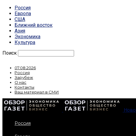
Россия
Европа
США
Ближний восток
Азия
Экономика
Культура
Поиск
07.08.2026
Россия
Зарубеж
О нас
Контакты
Ваш материал в СМИ
Ново
Россия