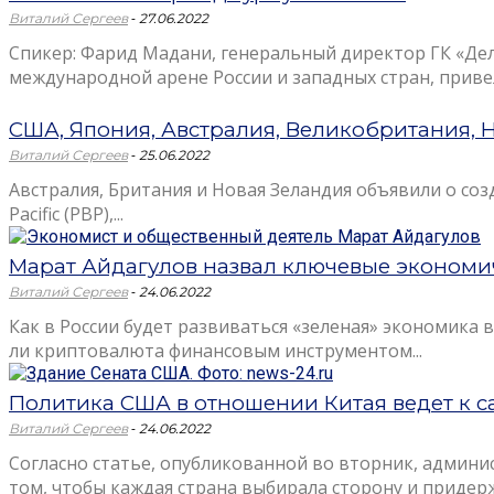
-
Виталий Сергеев
27.06.2022
Спикер: Фарид Мадани, генеральный директор ГК «Де
международной арене России и западных стран, привел
США, Япония, Австралия, Великобритания, 
-
Виталий Сергеев
25.06.2022
Австралия, Британия и Новая Зеландия объявили о созд
Pacific (PBP),...
Марат Айдагулов назвал ключевые экономи
-
Виталий Сергеев
24.06.2022
Как в России будет развиваться «зеленая» экономика 
ли криптовалюта финансовым инструментом...
Политика США в отношении Китая ведет к с
-
Виталий Сергеев
24.06.2022
Согласно статье, опубликованной во вторник, админи
том, чтобы каждая страна выбирала сторону и придерж