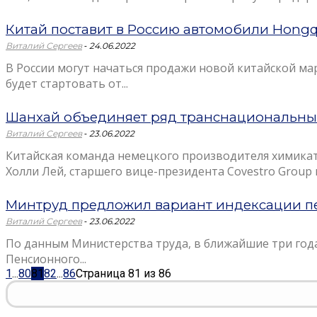
Китай поставит в Россию автомобили Hongq
-
Виталий Сергеев
24.06.2022
В России могут начаться продажи новой китайской м
будет стартовать от...
Шанхай объединяет ряд транснациональны
-
Виталий Сергеев
23.06.2022
Китайская команда немецкого производителя химикато
Холли Лей, старшего вице-президента Covestro Group и.
Минтруд предложил вариант индексации пе
-
Виталий Сергеев
23.06.2022
По данным Министерства труда, в ближайшие три года 
Пенсионного...
1
...
80
81
82
...
86
Страница 81 из 86