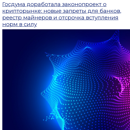
Госдума доработала законопроект о
крипторынке: новые запреты для банков,
реестр майнеров и отсрочка вступления
норм в силу