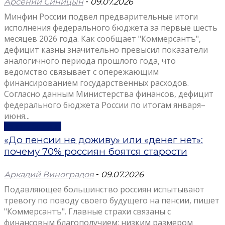
Арсений Синицын
-
09.07.2026
Минфин России подвел предварительные итоги
исполнения федерального бюджета за первые шесть
месяцев 2026 года. Как сообщает "Коммерсантъ",
дефицит казны значительно превысил показатели
аналогичного периода прошлого года, что
ведомство связывает с опережающим
финансированием государственных расходов.
Согласно данным Министерства финансов, дефицит
федерального бюджета России по итогам января–
июня...
Узнать больше
«До пенсии не доживу» или «денег нет»:
почему 70% россиян боятся старости
Аркадий Виноградов
-
09.07.2026
Подавляющее большинство россиян испытывают
тревогу по поводу своего будущего на пенсии, пишет
"Коммерсантъ". Главные страхи связаны с
финансовым благополучием: низким размером