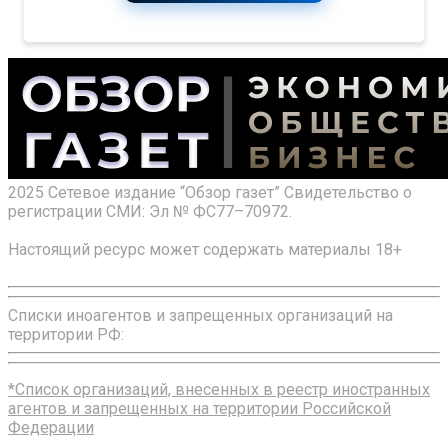
2025 Сетевое издание “Обзор газет” Свидетельство о
регистрации СМИ: Эл № ФС77–70972.
Настоящий ресурс может содержать материалы 18+
Списки иноагентов и запрещенных организаций на
территории РФ:
*Список организаций, внесенных в реестр иностранных
агентов и запрещенных на территории Российской
Федерации