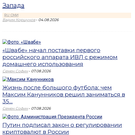
Запада
RU СМИ
-
Вадим Коршунов
04.08.2026
«Швабе» начал поставки первого
российского аппарата ИВЛ с режимом
домашнего использования
-
Семен Софин
07.08.2026
Жизнь после большого футбола: чем
Максим Канунников решил заниматься в
35...
-
Семен Софин
07.08.2026
Путин подписал закон о регулировании
криптовалют в России