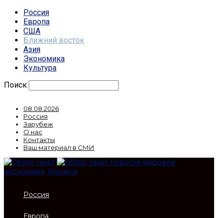
Россия
Европа
США
Ближний восток
Азия
Экономика
Культура
Поиск
08.08.2026
Россия
Зарубеж
О нас
Контакты
Ваш материал в СМИ
Новости мировой
экономики, бизнеса
Россия
Европа