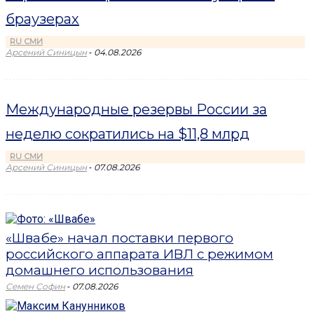
браузерах
RU СМИ
-
Арсений Синицын
04.08.2026
Международные резервы России за
неделю сократились на $11,8 млрд
RU СМИ
-
Арсений Синицын
07.08.2026
«Швабе» начал поставки первого
российского аппарата ИВЛ с режимом
домашнего использования
-
Семен Софин
07.08.2026