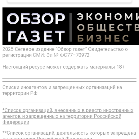
2025 Сетевое издание “Обзор газет” Свидетельство о
регистрации СМИ: Эл № ФС77–70972.
Настоящий ресурс может содержать материалы 18+
Списки иноагентов и запрещенных организаций на
территории РФ:
*Список организаций, внесенных в реестр иностранных
агентов и запрещенных на территории Российской
Федерации
**Список организаций, деятельность которых запрещена
на территории Российской Федерации