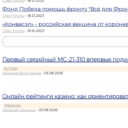
-
Chen Yinchu
18.12.2023
Фонд Победа помощь фронту "Всё для Фронта
-
Chen Yinchu
18.12.2023
«Конвасэл» - российская вакцина от корона
-
Chen Yinchu
19.10.2023
Первый серийный МС-21-310 впервые подн
RU СМИ
-
Аркадий Виноградов
03.08.2026
Онлайн рейтинги казино: как ориентироват
Общество
-
Арсений Синицын
03.08.2026