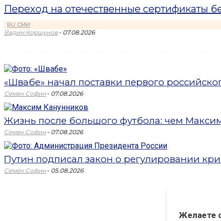
Переход на отечественные сертификаты б
RU СМИ
-
Вадим Коршунов
07.08.2026
«Швабе» начал поставки первого российск
-
Семен Софин
07.08.2026
Жизнь после большого футбола: чем Максим 
-
Семен Софин
07.08.2026
Путин подписал закон о регулировании кри
-
Семен Софин
05.08.2026
Желаете 