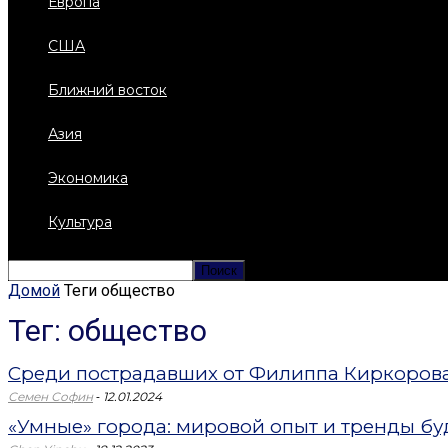
Европа
США
Ближний восток
Азия
Экономика
Культура
Домой
Теги
общество
Тег: общество
Среди пострадавших от Филиппа Киркорова
-
Семен Софин
12.01.2024
«Умные» города: мировой опыт и тренды б