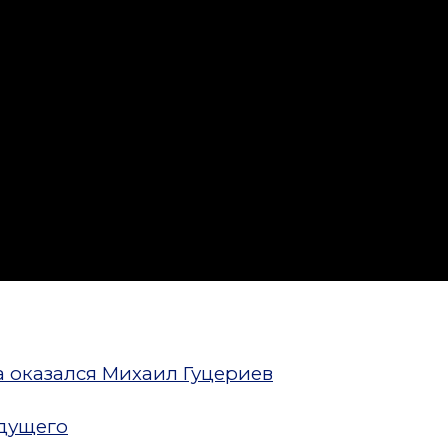
 оказался Михаил Гуцериев
удущего