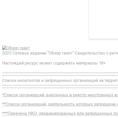
2025 Сетевое издание “Обзор газет” Свидетельство о ре
Настоящий ресурс может содержать материалы 18+
Списки иноагентов и запрещенных организаций на террит
*Список организаций, внесенных в реестр иностранных 
**Список организаций, деятельность которых запрещена
***Перечень НКО, ликвидированных или запрещенных по