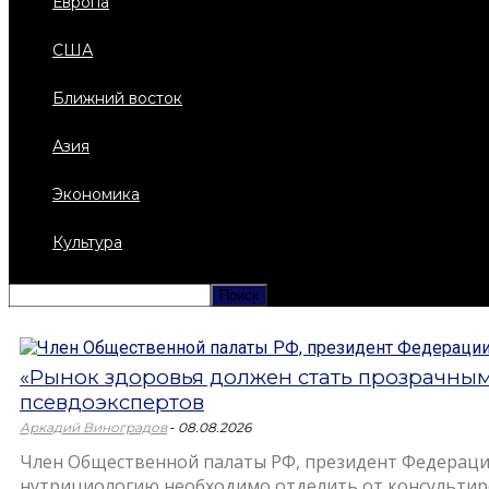
Европа
США
Ближний восток
Азия
Экономика
Культура
«Рынок здоровья должен стать прозрачным»
псевдоэкспертов
-
Аркадий Виноградов
08.08.2026
Член Общественной палаты РФ, президент Федераци
нутрициологию необходимо отделить от консультиро