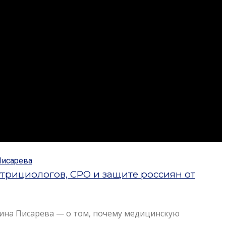
утрициологов, СРО и защите россиян от
ина Писарева — о том, почему медицинскую