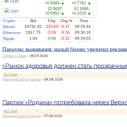
EUR
+0.8684
+0.7781
12.0637
12.1655
CNY
+0.0953
+0.1018
Crypto
Bid
Chg
Chg.%
Time
64791.92
-243.59
-0.37
09:29:44
Bitcoin
1917.75
-3.05
-0.16
09:30:10
Ethereum
1.04
-0.00
-0.31
09:29:03
Ripple
Парадокс выживания: малый бизнес увеличил рекла
-
Семен Софин
09.07.2026
«Рынок здоровья должен стать прозрачным»
RU СМИ
-
Аркадий Виноградов
08.08.2026
Партия «Родина» потребовала через Верхо
RU СМИ
-
Аркадий Виноградов
07.08.2026