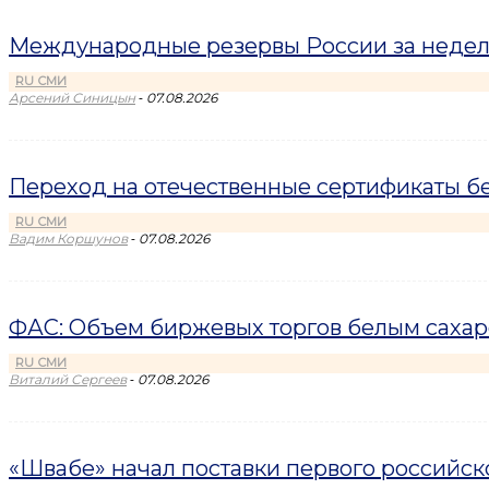
Международные резервы России за неделю
RU СМИ
-
Арсений Синицын
07.08.2026
Переход на отечественные сертификаты б
RU СМИ
-
Вадим Коршунов
07.08.2026
ФАС: Объем биржевых торгов белым сахаро
RU СМИ
-
Виталий Сергеев
07.08.2026
«Швабе» начал поставки первого российс