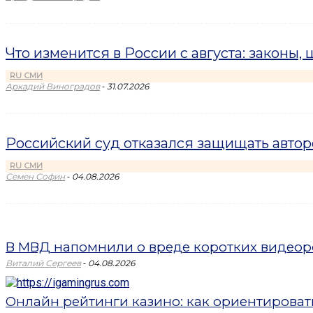
Что изменится в России с августа: законы,
RU СМИ
-
Аркадий Виноградов
31.07.2026
Российский суд отказался защищать авто
RU СМИ
-
Семен Софин
04.08.2026
В МВД напомнили о вреде коротких видеоро
-
Виталий Сергеев
04.08.2026
Онлайн рейтинги казино: как ориентировать