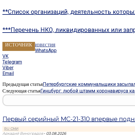
**Список организаций, деятельность котор
***Перечень НКО, ликвидированных или зап
ИСТОЧНИК
ИЗВЕСТИЯ
WhatsApp
VK
Telegram
Viber
Email
Петербургские коммунальщики засыпал
Предыдущая статья
Гинцбург: любой штамм коронавируса ка
Следующая статья
Первый серийный МС-21-310 впервые подн
RU СМИ
-
Аркадий Виноградов
03.08.2026