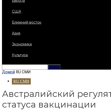
Европа
США
Ближний восток
Азия
Экономика
Культура
Домой
RU СМИ
RU СМИ
Австралийский регулят
статуса вакцинации