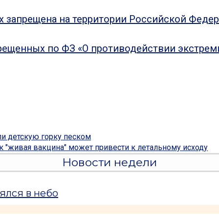
ых запрещена на территории Российской Феде
рещенных по ФЗ «О противодействии экстрем
и детскую горку песком
к "живая вакцина" может привести к летальному исходу
Новости недели
ялся в небо