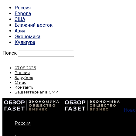
Россия
Европа
США
Ближний восток
Азия
Экономика
Культура
Поиск
07.08.2026
Россия
Зарубеж
О нас
Контакты
Ваш материал в СМИ
Ново
Россия