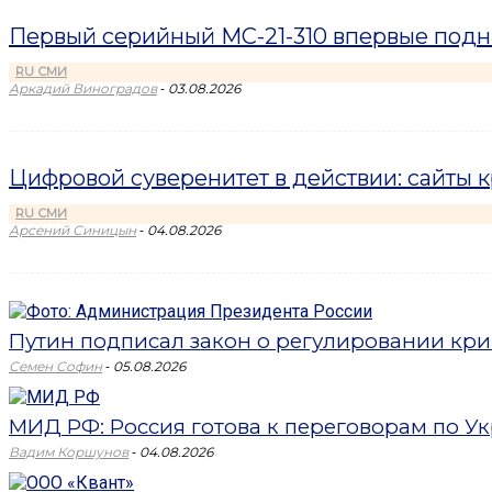
Первый серийный МС-21-310 впервые подн
RU СМИ
-
Аркадий Виноградов
03.08.2026
Цифровой суверенитет в действии: сайты 
RU СМИ
-
Арсений Синицын
04.08.2026
Путин подписал закон о регулировании кри
-
Семен Софин
05.08.2026
МИД РФ: Россия готова к переговорам по Укр
-
Вадим Коршунов
04.08.2026