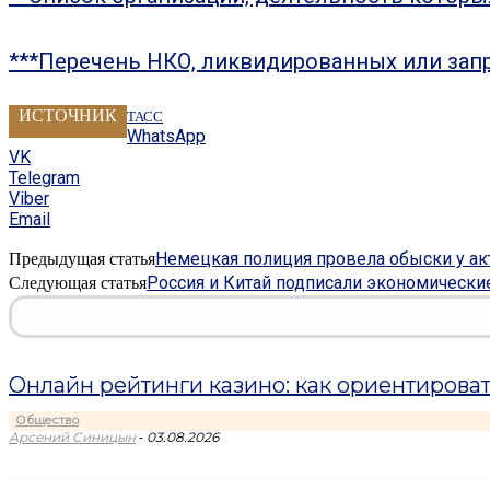
***Перечень НКО, ликвидированных или зап
ИСТОЧНИК
ТАСС
WhatsApp
VK
Telegram
Viber
Email
Немецкая полиция провела обыски у а
Предыдущая статья
Россия и Китай подписали экономические
Следующая статья
Онлайн рейтинги казино: как ориентироват
Общество
-
Арсений Синицын
03.08.2026