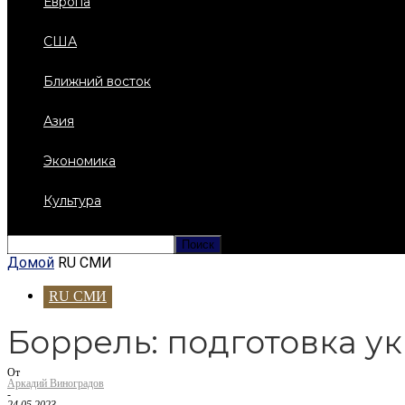
Европа
США
Ближний восток
Азия
Экономика
Культура
Домой
RU СМИ
RU СМИ
Боррель: подготовка у
От
Аркадий Виноградов
-