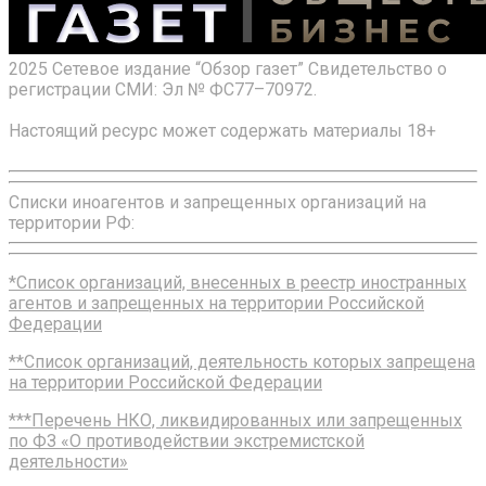
2025 Сетевое издание “Обзор газет” Свидетельство о
регистрации СМИ: Эл № ФС77–70972.
Настоящий ресурс может содержать материалы 18+
Списки иноагентов и запрещенных организаций на
территории РФ:
*Список организаций, внесенных в реестр иностранных
агентов и запрещенных на территории Российской
Федерации
**Список организаций, деятельность которых запрещена
на территории Российской Федерации
***Перечень НКО, ликвидированных или запрещенных
по ФЗ «О противодействии экстремистской
деятельности»