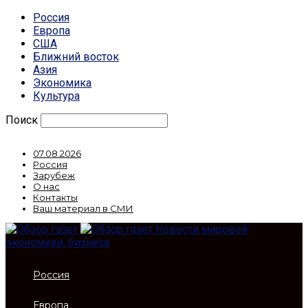
Россия
Европа
США
Ближний восток
Азия
Экономика
Культура
Поиск
07.08.2026
Россия
Зарубеж
О нас
Контакты
Ваш материал в СМИ
Новости мировой
экономики, бизнеса
Россия
Европа