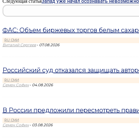
Запад уже начал осознавать невозможно
Следующая статья
ФАС: Объем биржевых торгов белым сахаро
RU СМИ
-
Виталий Сергеев
07.08.2026
Российский суд отказался защищать авто
RU СМИ
-
Семен Софин
04.08.2026
В России предложили пересмотреть прави
RU СМИ
-
Семен Софин
03.08.2026