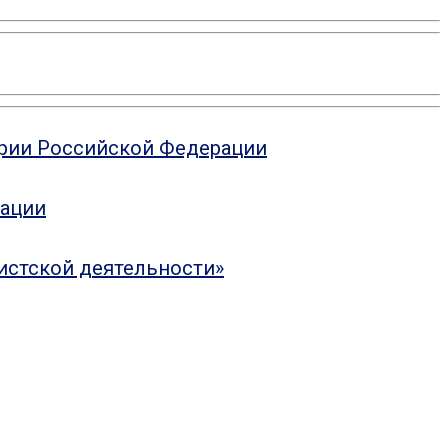
ории Российской Федерации
рации
истской деятельности»