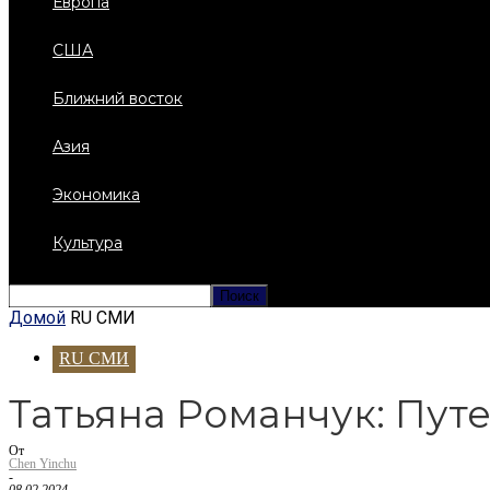
Европа
США
Ближний восток
Азия
Экономика
Культура
Домой
RU СМИ
RU СМИ
Татьяна Романчук: Пут
От
Chen Yinchu
-