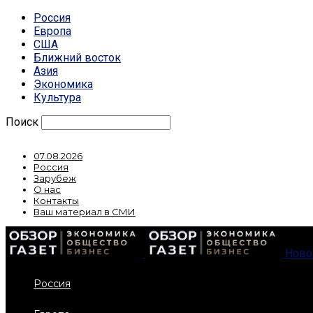
Россия
Европа
США
Ближний восток
Азия
Экономика
Культура
Поиск
07.08.2026
Россия
Зарубеж
О нас
Контакты
Ваш материал в СМИ
Ново
Россия