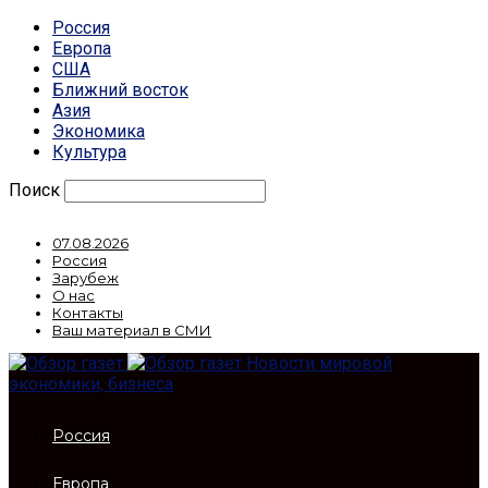
Россия
Европа
США
Ближний восток
Азия
Экономика
Культура
Поиск
07.08.2026
Россия
Зарубеж
О нас
Контакты
Ваш материал в СМИ
Новости мировой
экономики, бизнеса
Россия
Европа