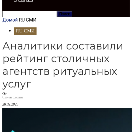
Домой
RU СМИ
RU СМИ
Аналитики составили
рейтинг столичных
агентств ритуальных
услуг
От
Семен Софин
-
28.02.2023