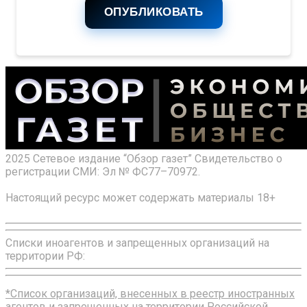
ОПУБЛИКОВАТЬ
2025 Сетевое издание “Обзор газет” Свидетельство о
регистрации СМИ: Эл № ФС77–70972.
Настоящий ресурс может содержать материалы 18+
Списки иноагентов и запрещенных организаций на
территории РФ:
*Список организаций, внесенных в реестр иностранных
агентов и запрещенных на территории Российской